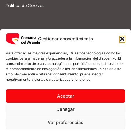
Política de Cookies
Servicios Sociales
Ayudas y Subvenciones
Gestionar consentimiento
Guía Rápida
I
F
Para ofrecer las mejores experiencias, utilizamos tecnologías como las
n
a
cookies para almacenar y/o acceder a la información del dispositivo. El
s
c
consentimiento de estas tecnologías nos permitirá procesar datos como
t
e
el comportamiento de navegación o las identificaciones únicas en este
a
b
(+34) 976 548 090
g
o
sitio. No consentir o retirar el consentimiento, puede afectar
r
o
negativamente a ciertas características y funciones.
a
k
m
-
informacion@comarcadelaranda.com
f
Aceptar
Plaza del Castillo s/n 50250 Illueca, Zaragoza
Denegar
Ver preferencias