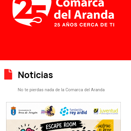
Noticias
No te pierdas nada de la Comarca del Aranda
P
P
P
P
P
á
á
á
á
á
g
g
g
g
g
i
i
i
i
i