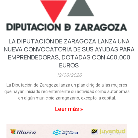
n
n
n
n
n
a
a
a
a
a
LA DIPUTACIÓN DE ZARAGOZA LANZA UNA
NUEVA CONVOCATORIA DE SUS AYUDAS PARA
EMPRENDEDORAS, DOTADAS CON 400.000
EUROS
12/06/2026
La Diputación de Zaragoza lanza un plan dirigido a las mujeres
que hayan iniciado recientemente su actividad como autónomas
en algún municipio zaragozano, excepto la capital.
Leer más »