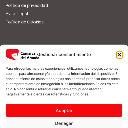
Política de privacidad
Aviso Legal
Política de Cookies
Servicios Sociales
Ayudas y Subvenciones
Gestionar consentimiento
Guía Rápida
I
F
Para ofrecer las mejores experiencias, utilizamos tecnologías como las
n
a
cookies para almacenar y/o acceder a la información del dispositivo. El
s
c
consentimiento de estas tecnologías nos permitirá procesar datos como
t
e
el comportamiento de navegación o las identificaciones únicas en este
a
b
(+34) 976 548 090
g
o
sitio. No consentir o retirar el consentimiento, puede afectar
r
o
negativamente a ciertas características y funciones.
a
k
m
-
informacion@comarcadelaranda.com
f
Aceptar
Plaza del Castillo s/n 50250 Illueca, Zaragoza
Denegar