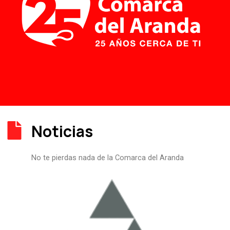
Noticias
No te pierdas nada de la Comarca del Aranda
P
P
P
P
P
á
á
á
á
á
g
g
g
g
g
i
i
i
i
i