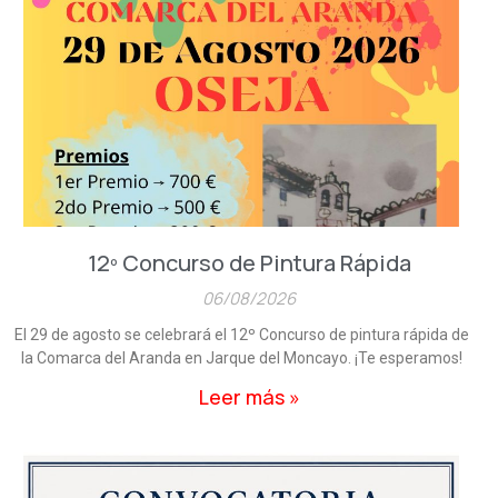
n
n
n
n
n
a
a
a
a
a
12º Concurso de Pintura Rápida
06/08/2026
El 29 de agosto se celebrará el 12º Concurso de pintura rápida de
la Comarca del Aranda en Jarque del Moncayo. ¡Te esperamos!
Leer más »