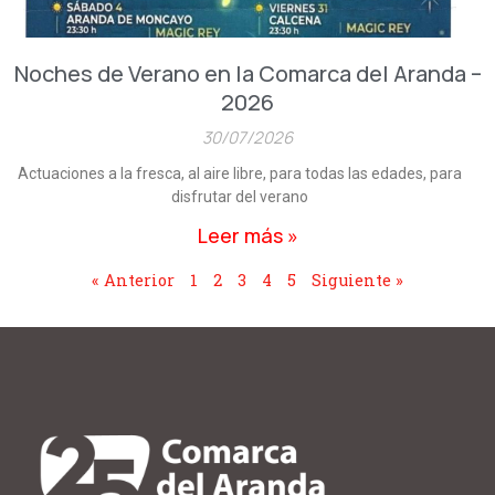
Noches de Verano en la Comarca del Aranda –
2026
30/07/2026
Actuaciones a la fresca, al aire libre, para todas las edades, para
disfrutar del verano
Leer más »
« Anterior
1
2
3
4
5
Siguiente »