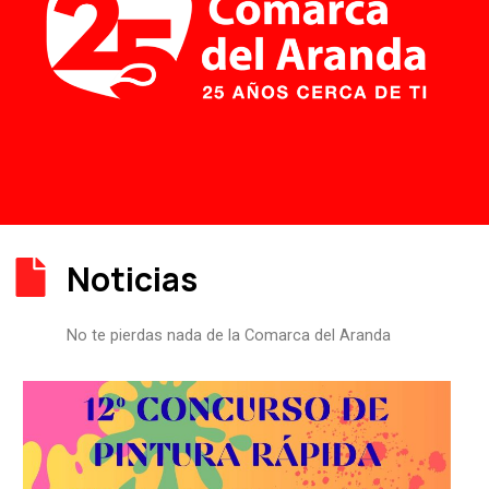
Noticias
No te pierdas nada de la Comarca del Aranda
P
P
P
P
P
á
á
á
á
á
g
g
g
g
g
i
i
i
i
i