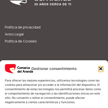
Política de privacidad
Aviso Legal
Política de Cookies
Servicios Sociales
Ayudas y Subvenciones
Gestionar consentimiento
Guía Rápida
I
F
Para ofrecer las mejores experiencias, utilizamos tecnologías como las
n
a
cookies para almacenar y/o acceder a la información del dispositivo. El
s
c
consentimiento de estas tecnologías nos permitirá procesar datos como
t
e
el comportamiento de navegación o las identificaciones únicas en este
a
b
(+34) 976 548 090
g
o
sitio. No consentir o retirar el consentimiento, puede afectar
r
o
negativamente a ciertas características y funciones.
a
k