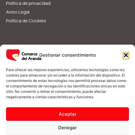
Política de privacidad
Aviso Legal
Política de Cookies
Servicios Sociales
Ayudas y Subvenciones
Gestionar consentimiento
Guía Rápida
I
F
Para ofrecer las mejores experiencias, utilizamos tecnologías como las
n
a
cookies para almacenar y/o acceder a la información del dispositivo. El
s
c
consentimiento de estas tecnologías nos permitirá procesar datos como
t
e
el comportamiento de navegación o las identificaciones únicas en este
a
b
(+34) 976 548 090
g
o
sitio. No consentir o retirar el consentimiento, puede afectar
r
o
negativamente a ciertas características y funciones.
a
k
m
-
informacion@comarcadelaranda.com
f
Aceptar
Plaza del Castillo s/n 50250 Illueca, Zaragoza
Denegar