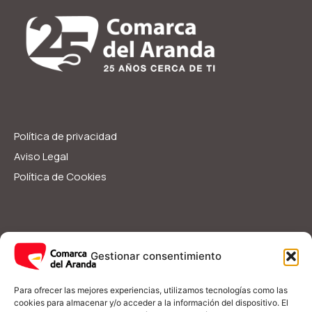
Política de privacidad
Aviso Legal
Política de Cookies
Servicios Sociales
Ayudas y Subvenciones
Gestionar consentimiento
Guía Rápida
I
F
Para ofrecer las mejores experiencias, utilizamos tecnologías como las
n
a
cookies para almacenar y/o acceder a la información del dispositivo. El
s
c