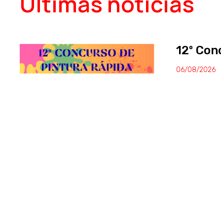
Últimas noticias
P
P
P
12º Con
06/08/2026
á
á
á
El 29 de ag
rápida de 
¡Te espera
LEER MÁS
g
g
g
CONVOC
i
i
i
CREACI
PARACO