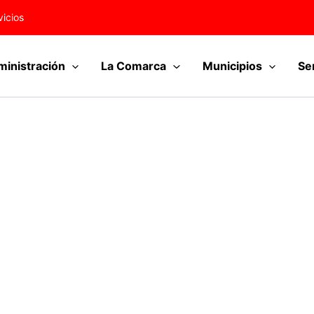
vicios
inistración
La Comarca
Municipios
Se