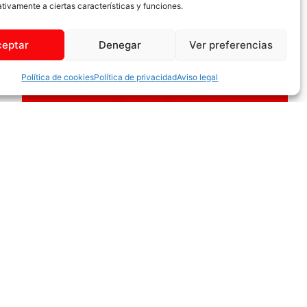
tivamente a ciertas características y funciones.
Cita Previa
ceptar
Denegar
Ver preferencias
Política de cookies
Política de privacidad
Aviso legal
Información General
976 548 090
Servicios Sociales
876 539 916
Oficina de Turismo
976 820 270