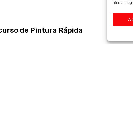
afectar nega
A
P
P
curso de Pintura Rápida
á
á
osto se celebrará el 12º Concurso de pintura
la Comarca del Aranda en Jarque del Moncayo.
mos!
 »
g
g
ATORIA Y BASES PARA LA
i
i
ÓN DE UNA BOLSA DE TRABAJO
ORDINADOR/A DE DEPORTES.