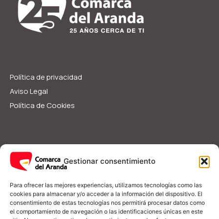
Política de privacidad
Aviso Legal
Política de Cookies
Servicios Sociales
Ayudas y Subvenciones
Gestionar consentimiento
Guía Rápida
I
F
Para ofrecer las mejores experiencias, utilizamos tecnologías como las
n
a
cookies para almacenar y/o acceder a la información del dispositivo. El
s
c
consentimiento de estas tecnologías nos permitirá procesar datos como
t
e
el comportamiento de navegación o las identificaciones únicas en este
a
b