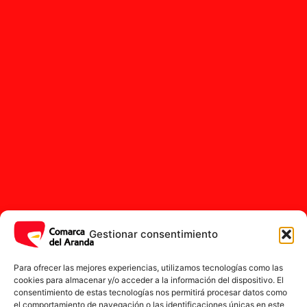
Gestionar consentimiento
Para ofrecer las mejores experiencias, utilizamos tecnologías como las
La guerra en la Edad del Hierro
cookies para almacenar y/o acceder a la información del dispositivo. El
consentimiento de estas tecnologías nos permitirá procesar datos como
fue una expresión más de la
el comportamiento de navegación o las identificaciones únicas en este