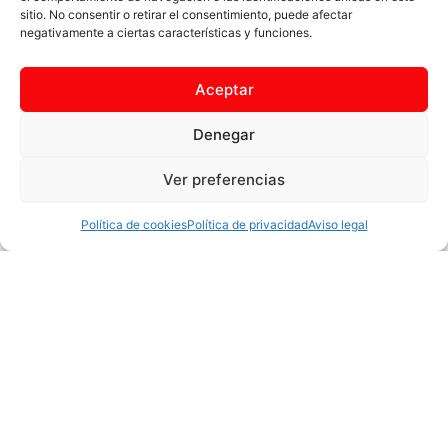
sitio. No consentir o retirar el consentimiento, puede afectar
cultura y, sobre todo, algo más
negativamente a ciertas características y funciones.
que violencia
Aceptar
EXPOSICIÓN TEMPORAL EN EL MUSEO ARQUEOLÓGICO
NACIONAL del 24 de junio al 5 de ocutbre de 2025.
Denegar
Ver preferencias
Visita la página web de la exposiciòn temporal del MAN
Política de cookies
Política de privacidad
Aviso legal