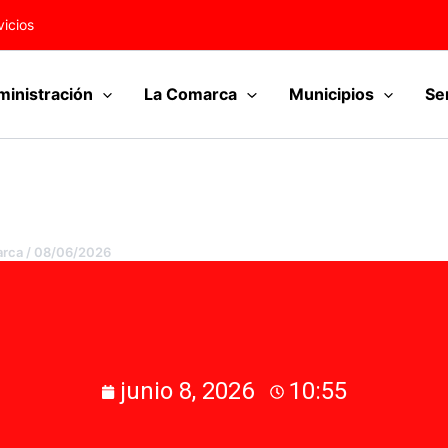
vicios
inistración
La Comarca
Municipios
Se
arca
/
08/06/2026
junio 8, 2026
10:55