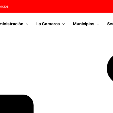
vicios
inistración
La Comarca
Municipios
Se