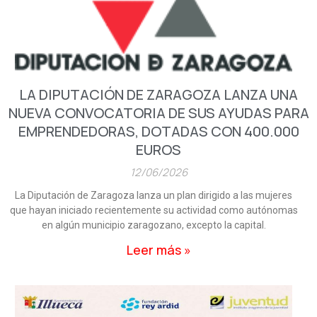
n
n
n
n
n
a
a
a
a
a
LA DIPUTACIÓN DE ZARAGOZA LANZA UNA
NUEVA CONVOCATORIA DE SUS AYUDAS PARA
EMPRENDEDORAS, DOTADAS CON 400.000
EUROS
12/06/2026
La Diputación de Zaragoza lanza un plan dirigido a las mujeres
que hayan iniciado recientemente su actividad como autónomas
en algún municipio zaragozano, excepto la capital.
Leer más »