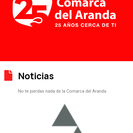
Noticias
No te pierdas nada de la Comarca del Aranda
P
P
P
P
P
á
á
á
á
á
g
g
g
g
g
i
i
i
i
i