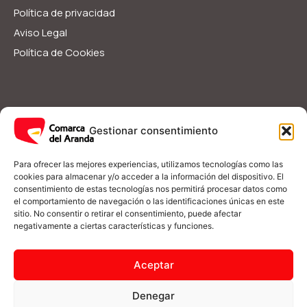
Política de privacidad
Aviso Legal
Política de Cookies
Servicios Sociales
Ayudas y Subvenciones
Gestionar consentimiento
Guía Rápida
I
F
Para ofrecer las mejores experiencias, utilizamos tecnologías como las
n
a
cookies para almacenar y/o acceder a la información del dispositivo. El
s
c
consentimiento de estas tecnologías nos permitirá procesar datos como
t
e
el comportamiento de navegación o las identificaciones únicas en este
a
b
(+34) 976 548 090
g
o
sitio. No consentir o retirar el consentimiento, puede afectar
r
o
negativamente a ciertas características y funciones.
a
k
m
-
informacion@comarcadelaranda.com
f
Aceptar
Plaza del Castillo s/n 50250 Illueca, Zaragoza
Denegar